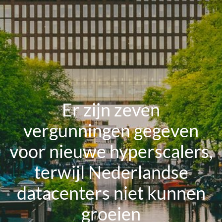
Er zijn zeven
vergunningen gegeven
voor nieuwe hyperscalers,
terwijl Nederlandse
datacenters niet kunnen
groeien