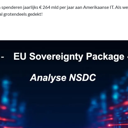
aten spenderen jaarlijks € 264 mld per jaar aan Amerikaanse IT. A
 al grotendeels gedekt!